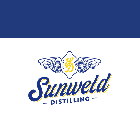
s associated with your Entry
publicly shared; (ii) not be
Lorsque le participant a
iod; (iii) be submitted and
(tel que déterminé par le
ing the Contest Period; (iv)
admissible à une participa
 required in Rule 3; (v) be
se Rules; and (vi) be in
Participations : Pour qu
able terms, rules, policies
éléments connexes (en 
 Rules”).
participant) doivent : (i
supprimés ou modifiés 
ore than once provided that
soumis et reçus confo
than one Entry. For clarity,
période du concours; (i
ardless of how many friends
l’article 3; (v) être c
 comment will be considered.
conformes aux condition
ing any evidence or other
applicables d’Instagram (
e discovered by the Sponsor)
d any of the limits stated in
Limite de participation :
ties, e-mail addresses, and/or
d’une fois, à condition
d, macro, script, robotic or
plus d’une participati