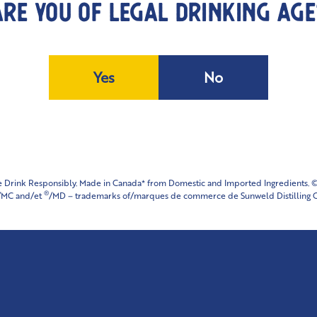
ARE YOU OF LEGAL DRINKING AGE
therwise participate in or to
participation, peu import
 participate in the Contest in
identifié par commentair
nfair or misleading way; then
être disqualifié du conco
he Contest in the sole and
ce dernier découvre (à l
Yes
No
y may be rejected if (in the
sa disposition ou autrem
sor): (i) the Entry is not
l’une ou l’autre des l
h these Rules or Instagram
(ii) d’utiliser plusieur
) the Entry is not otherwise
comptes Instagram; (i
am Rules (all as determined
automatisé, robotisé, gén
on).
pour s’inscrire ou autrem
e Drink Responsibly. Made in Canada* from Domestic and Imported Ingredients. ©
(iv) de perturber ou de 
®
/MC and/et
/MD – trademarks of/marques de commerce de Sunweld Distilling C
pply to participants who
abusive, trompeuse, dél
ugh a mobile device or other
être rejetée si (à l’entiè
vice provider for pricing and
pas soumise et reçue 
e any mobile or electronic
règles d’Instagram penda
pas, d’une quelconque 
aux règles d’Instagram 